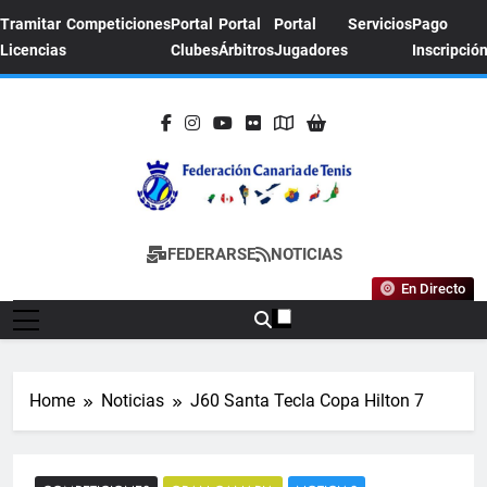
Skip
Tramitar
Competiciones
Portal
Portal
Portal
Servicios
Pago
to
Licencias
Clubes
Árbitros
Jugadores
Inscripció
content
FEDERACION
Sitio Oficial De La Federación Canaria De
FEDERARSE
NOTICIAS
CANARIA DE
Tenis
En Directo
TENIS
Home
Noticias
J60 Santa Tecla Copa Hilton 7