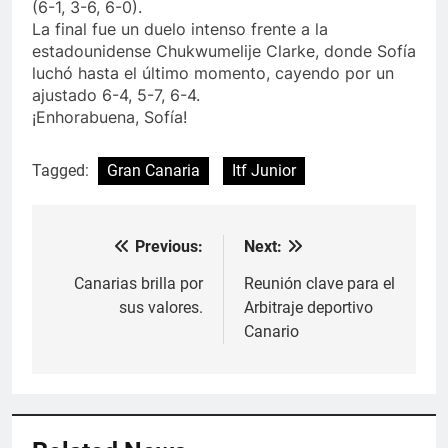
(6-1, 3-6, 6-0).
La final fue un duelo intenso frente a la
estadounidense Chukwumelije Clarke, donde Sofía
luchó hasta el último momento, cayendo por un
ajustado 6-4, 5-7, 6-4.
¡Enhorabuena, Sofía!
Tagged:
Gran Canaria
Itf Junior
Previous:
Next:
Navegación
de
Canarias brilla por
Reunión clave para el
sus valores.
Arbitraje deportivo
entradas
Canario