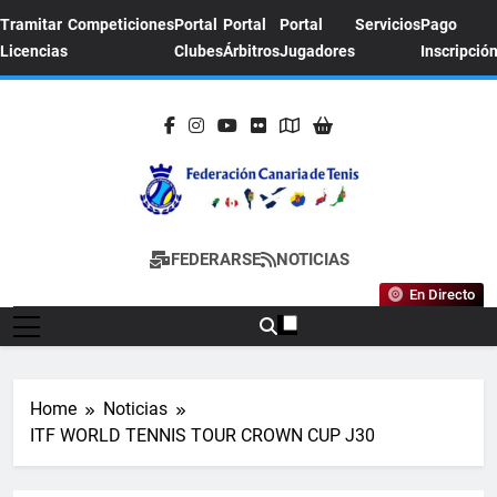
Skip
Tramitar
Competiciones
Portal
Portal
Portal
Servicios
Pago
to
Licencias
Clubes
Árbitros
Jugadores
Inscripció
content
FEDERACION
Sitio Oficial De La Federación Canaria De
FEDERARSE
NOTICIAS
CANARIA DE
Tenis
En Directo
TENIS
Home
Noticias
ITF WORLD TENNIS TOUR CROWN CUP J30