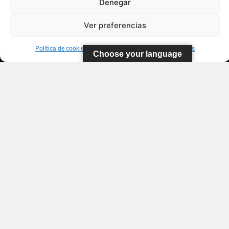
Denegar
Polideportivo
López
Ver preferencias
Soca
s
Política de cookies
Información sobre Protección de Datos
Choose your language
Pistas de
Tenis Carla
Suárez
35011 Las
Palmas de
Gran
Canaria
WhatsApp: 643
185 611