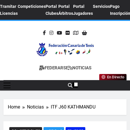
Skip
Tramitar
Competiciones
Portal
Portal
Portal
Servicios
Pago
to
Licencias
Clubes
Árbitros
Jugadores
Inscripció
content
FEDERACION
Sitio Oficial De La Federación Canaria De
FEDERARSE
NOTICIAS
CANARIA DE
Tenis
En Directo
TENIS
Home
Noticias
ITF J60 KATHMANDU