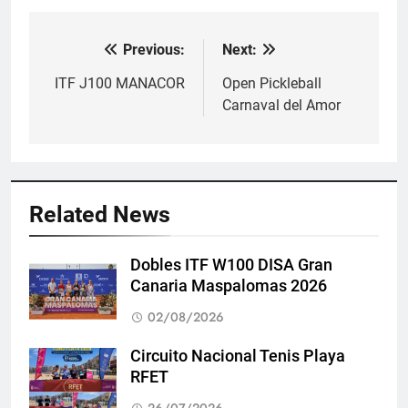
Previous:
Next:
Navegación
de
ITF J100 MANACOR
Open Pickleball
Carnaval del Amor
entradas
Related News
Dobles ITF W100 DISA Gran
Canaria Maspalomas 2026
02/08/2026
Circuito Nacional Tenis Playa
RFET