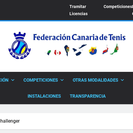
Tramitar
Competiciones
Licencias
FEDERACION CANARI
Sitio Oficial De La Federación Canaria De Tenis
CIÓN
COMPETICIONES
OTRAS MODALIDADES
INSTALACIONES
TRANSPARENCIA
hallenger