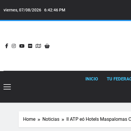
Skip
to
viernes, 07/08/2026
6:42:47 PM
content
INICIO
TU FEDERA
Home
Noticias
II ATP eó Hotels Maspalomas C