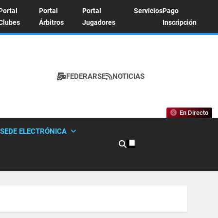
Portal
Portal
Portal
Servicios
Pago
Clubes
Árbitros
Jugadores
Inscripción
FEDERARSE
NOTICIAS
A DE TENIS
En Directo
SEDE ELECTRÓNICA