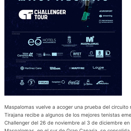
Maspalomas vuelve a acoger una prueba del circuito
Tirajana recibe a algunos de los mejores tenistas em
Challenger del 26 de noviembre al 3 de diciembre e
Maspalomas, en el sur de Gran Canaria, se consolida 