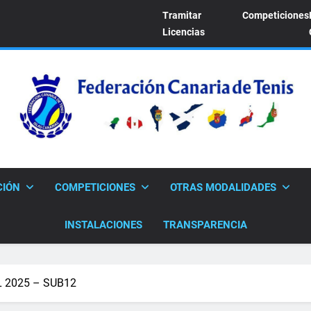
Tramitar
Competiciones
Licencias
FEDERACION CANARI
Sitio Oficial De La Federación Canaria De Tenis
CIÓN
COMPETICIONES
OTRAS MODALIDADES
INSTALACIONES
TRANSPARENCIA
 2025 – SUB12