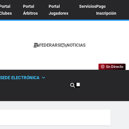
Portal
Portal
Portal
Servicios
Pago
Clubes
Árbitros
Jugadores
Inscripción
FEDERARSE
NOTICIAS
A DE TENIS
En Directo
SEDE ELECTRÓNICA