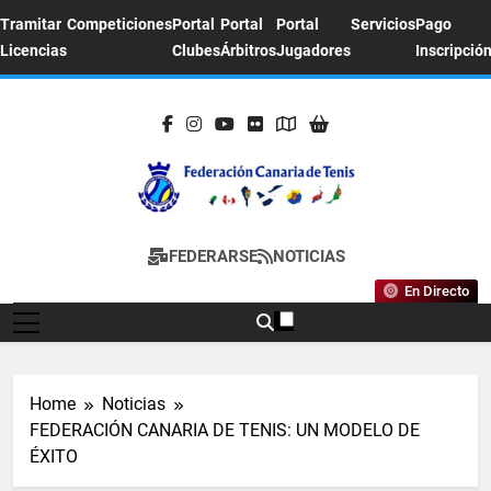
Skip
Tramitar
Competiciones
Portal
Portal
Portal
Servicios
Pago
to
Licencias
Clubes
Árbitros
Jugadores
Inscripció
content
FEDERACION
Sitio Oficial De La Federación Canaria De
FEDERARSE
NOTICIAS
CANARIA DE
Tenis
En Directo
TENIS
Home
Noticias
FEDERACIÓN CANARIA DE TENIS: UN MODELO DE
ÉXITO