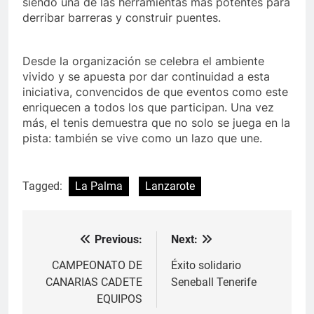
siendo una de las herramientas más potentes para
derribar barreras y construir puentes.
Desde la organización se celebra el ambiente
vivido y se apuesta por dar continuidad a esta
iniciativa, convencidos de que eventos como este
enriquecen a todos los que participan. Una vez
más, el tenis demuestra que no solo se juega en la
pista: también se vive como un lazo que une.
Tagged:
La Palma
Lanzarote
Previous:
Next:
Navegación
de
CAMPEONATO DE
Éxito solidario
CANARIAS CADETE
Seneball Tenerife
entradas
EQUIPOS