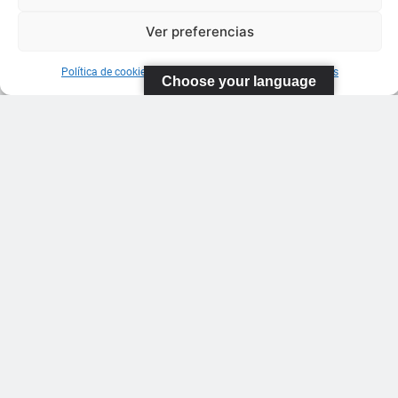
Ver preferencias
Política de cookies
Información sobre Protección de Datos
Choose your language
FEDERACIÓN
CANARIA
DE TENIS
C/ Ortiz de
Zarate S/N
Polideportivo
López
Soca
s
Pistas de