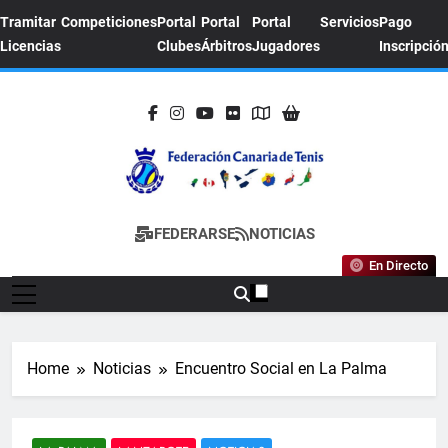
Skip
Tramitar
Competiciones
Portal
Portal
Portal
Servicios
Pago
to
Licencias
Clubes
Árbitros
Jugadores
Inscripció
content
FEDERACION
Sitio Oficial De La Federación Canaria De
FEDERARSE
NOTICIAS
CANARIA DE
Tenis
En Directo
TENIS
Home
Noticias
Encuentro Social en La Palma