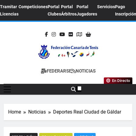
Skip
Tramitar
Competiciones
Portal
Portal
Portal
Servicios
Pago
to
Licencias
Clubes
Árbitros
Jugadores
Inscripció
content
FEDERACION
Sitio Oficial De La Federación Canaria De
FEDERARSE
NOTICIAS
CANARIA DE
Tenis
En Directo
TENIS
Home
Noticias
Deportes Real Ciudad de Gáldar