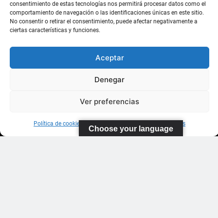
consentimiento de estas tecnologías nos permitirá procesar datos como el
comportamiento de navegación o las identificaciones únicas en este sitio.
FEDERACIÓN
No consentir o retirar el consentimiento, puede afectar negativamente a
CANARIA
ciertas características y funciones.
DE TENIS
Aceptar
C/ Ortiz de
Zarate S/N
Denegar
Polideportivo
López
Ver preferencias
Soca
s
Política de cookies
Información sobre Protección de Datos
Choose your language
Pistas de
Tenis Carla
Suárez
35011 Las
Palmas de
Gran
Canaria