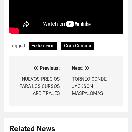
Tagged:
Federación
Gran Canaria
Previous:
Next:
Navegación
de
NUEVOS PRECIOS
TORNEO CONDE
PARA LOS CURSOS
JACKSON
entradas
ARBITRALES
MASPALOMAS
Related News