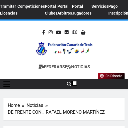
Skip
Tramitar
Competiciones
Portal
Portal
Portal
Servicios
Pago
to
Licencias
Clubes
Árbitros
Jugadores
Inscripció
content
FEDERACION
Sitio Oficial De La Federación Canaria De
FEDERARSE
NOTICIAS
CANARIA DE
Tenis
En Directo
TENIS
Home
Noticias
DE FRENTE CON… RAFAEL MORENO MARTÍNEZ