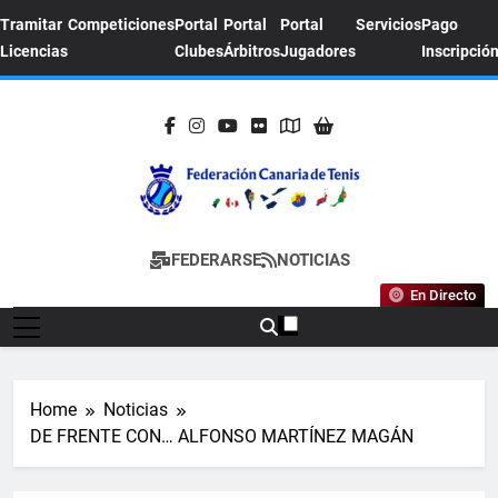
Skip
Tramitar
Competiciones
Portal
Portal
Portal
Servicios
Pago
to
Licencias
Clubes
Árbitros
Jugadores
Inscripció
content
FEDERACION
Sitio Oficial De La Federación Canaria De
FEDERARSE
NOTICIAS
CANARIA DE
Tenis
En Directo
TENIS
Home
Noticias
DE FRENTE CON… ALFONSO MARTÍNEZ MAGÁN