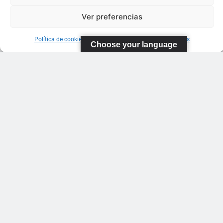
Ver preferencias
Política de cookies
Información sobre Protección de Datos
Choose your language
FEDERACIÓN
CANARIA
DE TENIS
C/ Ortiz de
Zarate S/N
Polideportivo
López
Soca
s
Pistas de
Tenis Carla