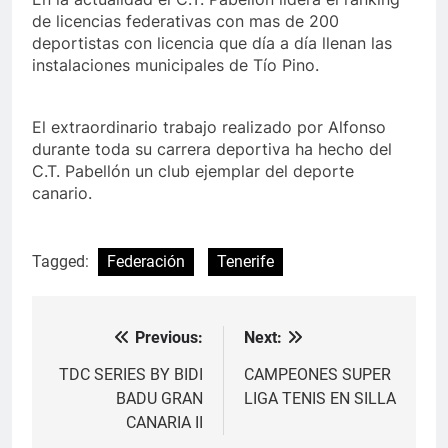
de licencias federativas con mas de 200
deportistas con licencia que día a día llenan las
instalaciones municipales de Tío Pino.
El extraordinario trabajo realizado por Alfonso
durante toda su carrera deportiva ha hecho del
C.T. Pabellón un club ejemplar del deporte
canario.
Tagged:
Federación
Tenerife
Previous:
Next:
Navegación
de
TDC SERIES BY BIDI
CAMPEONES SUPER
BADU GRAN
LIGA TENIS EN SILLA
entradas
CANARIA II