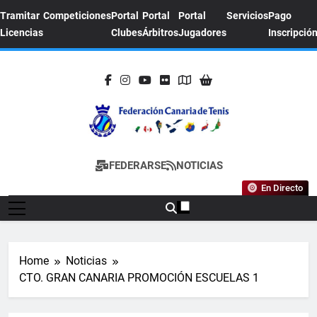
Skip
Tramitar
Competiciones
Portal
Portal
Portal
Servicios
Pago
to
Licencias
Clubes
Árbitros
Jugadores
Inscripció
content
FEDERACION
Sitio Oficial De La Federación Canaria De
FEDERARSE
NOTICIAS
CANARIA DE
Tenis
En Directo
TENIS
Home
Noticias
CTO. GRAN CANARIA PROMOCIÓN ESCUELAS 1