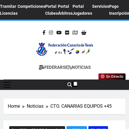
Skip
Tramitar
Competiciones
Portal
Portal
Portal
Servicios
Pago
to
Licencias
Clubes
Árbitros
Jugadores
Inscripció
content
FEDERACION
Sitio Oficial De La Federación Canaria De
FEDERARSE
NOTICIAS
CANARIA DE
Tenis
En Directo
TENIS
Home
Noticias
CTO. CANARIAS EQUIPOS +45