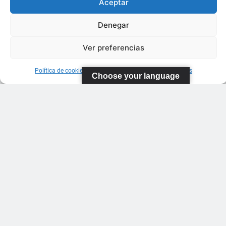
Aceptar
Denegar
Ver preferencias
Política de cookies
Información sobre Protección de Datos
Choose your language
FEDERACIÓN
CANARIA
DE TENIS
C/ Ortiz de
Zarate S/N
Polideportivo
López
Soca
s