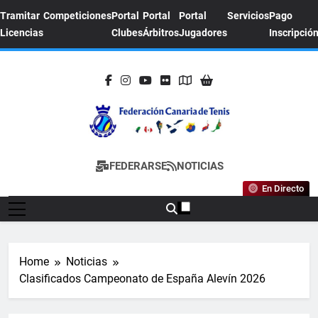
Skip
Tramitar
Competiciones
Portal
Portal
Portal
Servicios
Pago
to
Licencias
Clubes
Árbitros
Jugadores
Inscripció
content
FEDERACION
Sitio Oficial De La Federación Canaria De
FEDERARSE
NOTICIAS
CANARIA DE
Tenis
En Directo
TENIS
Home
Noticias
Clasificados Campeonato de España Alevín 2026