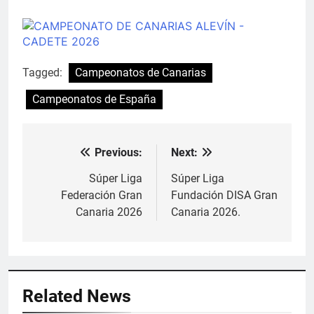
Tagged:
Campeonatos de Canarias
Campeonatos de España
Previous:
Next:
Navegación
de
Súper Liga
Súper Liga
Federación Gran
Fundación DISA Gran
entradas
Canaria 2026
Canaria 2026.
Related News