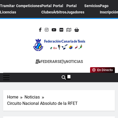
Skip
Tramitar
Competiciones
Portal
Portal
Portal
Servicios
Pago
to
Licencias
Clubes
Árbitros
Jugadores
Inscripció
content
FEDERACION
Sitio Oficial De La Federación Canaria De
FEDERARSE
NOTICIAS
CANARIA DE
Tenis
En Directo
TENIS
Home
Noticias
Circuito Nacional Absoluto de la RFET