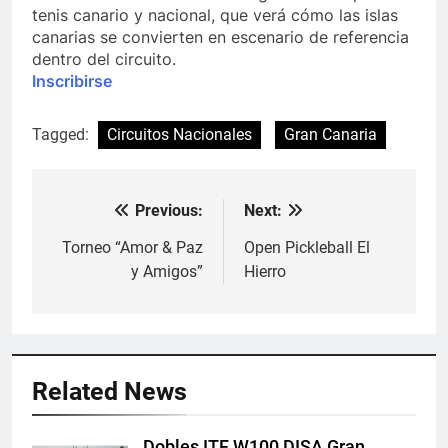
tenis canario y nacional, que verá cómo las islas
canarias se convierten en escenario de referencia
dentro del circuito.
Inscribirse
Tagged:
Circuitos Nacionales
Gran Canaria
Previous:
Next:
Navegación
de
Torneo “Amor & Paz
Open Pickleball El
y Amigos”
Hierro
entradas
Related News
Dobles ITF W100 DISA Gran