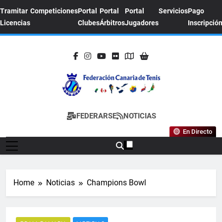
Skip
Tramitar
Competiciones
Portal
Portal
Portal
Servicios
Pago
to
Licencias
Clubes
Árbitros
Jugadores
Inscripció
content
FEDERACION
Sitio Oficial De La Federación Canaria De
FEDERARSE
NOTICIAS
CANARIA DE
Tenis
En Directo
TENIS
Home
Noticias
Champions Bowl