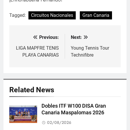
Tagged:
Circuitos Nacionales
Gran Canaria
Previous:
Next:
Navegación
de
LIGA MAPFRE TENIS
Young Tennis Tour
PLAYA CANARIAS
Technifibre
entradas
Related News
Dobles ITF W100 DISA Gran
Canaria Maspalomas 2026
02/08/2026