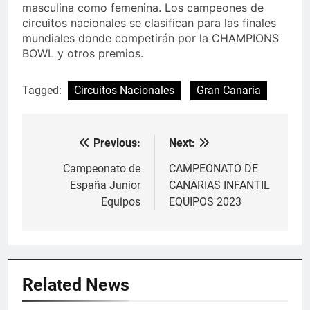
masculina como femenina. Los campeones de
circuitos nacionales se clasifican para las finales
mundiales donde competirán por la CHAMPIONS
BOWL y otros premios.
Tagged:
Circuitos Nacionales
Gran Canaria
Previous:
Next:
Navegación
de
Campeonato de
CAMPEONATO DE
España Junior
CANARIAS INFANTIL
entradas
Equipos
EQUIPOS 2023
Related News