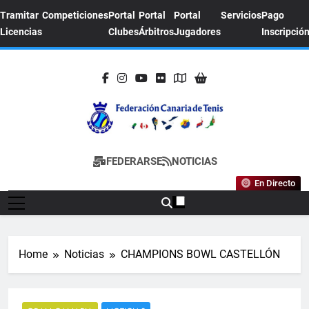
Skip
Tramitar
Competiciones
Portal
Portal
Portal
Servicios
Pago
to
Licencias
Clubes
Árbitros
Jugadores
Inscripció
content
FEDERACION
Sitio Oficial De La Federación Canaria De
FEDERARSE
NOTICIAS
CANARIA DE
Tenis
En Directo
TENIS
Home
Noticias
CHAMPIONS BOWL CASTELLÓN