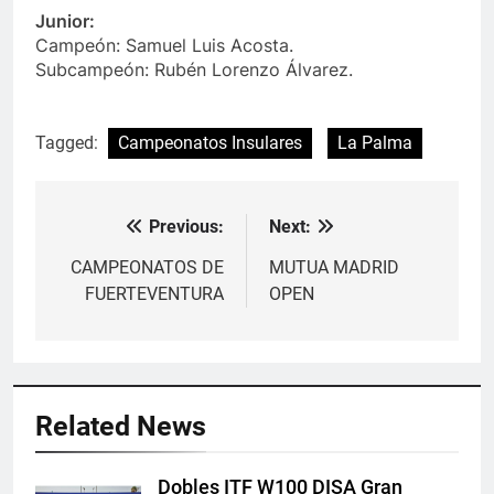
Junior:
Campeón: Samuel Luis Acosta.
Subcampeón: Rubén Lorenzo Álvarez.
Tagged:
Campeonatos Insulares
La Palma
Previous:
Next:
Navegación
de
CAMPEONATOS DE
MUTUA MADRID
FUERTEVENTURA
OPEN
entradas
Related News
Dobles ITF W100 DISA Gran