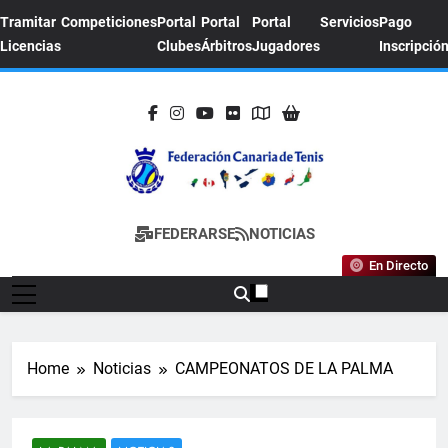
Skip
Tramitar
Competiciones
Portal
Portal
Portal
Servicios
Pago
to
Licencias
Clubes
Árbitros
Jugadores
Inscripció
content
FEDERACION
Sitio Oficial De La Federación Canaria De
FEDERARSE
NOTICIAS
CANARIA DE
Tenis
En Directo
TENIS
Home
Noticias
CAMPEONATOS DE LA PALMA