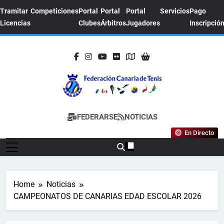
Skip
Tramitar
Competiciones
Portal
Portal
Portal
Servicios
Pago
to
Licencias
Clubes
Árbitros
Jugadores
Inscripció
content
FEDERACION
Sitio Oficial De La Federación Canaria De
FEDERARSE
NOTICIAS
CANARIA DE
Tenis
En Directo
TENIS
Home
Noticias
CAMPEONATOS DE CANARIAS EDAD ESCOLAR 2026