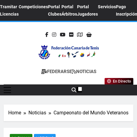
Skip
Tramitar
Competiciones
Portal
Portal
Portal
Servicios
Pago
to
Licencias
Clubes
Árbitros
Jugadores
Inscripció
content
FEDERACION
Sitio Oficial De La Federación Canaria De
FEDERARSE
NOTICIAS
CANARIA DE
Tenis
En Directo
TENIS
Home
Noticias
Campeonato del Mundo Veteranos