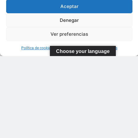
Aceptar
Denegar
Ver preferencias
Política de cookies
Información sobre Protección de Datos
Choose your language
FEDERACIÓN
CANARIA
DE TENIS
C/ Ortiz de
Zarate S/N
Polideportivo
López