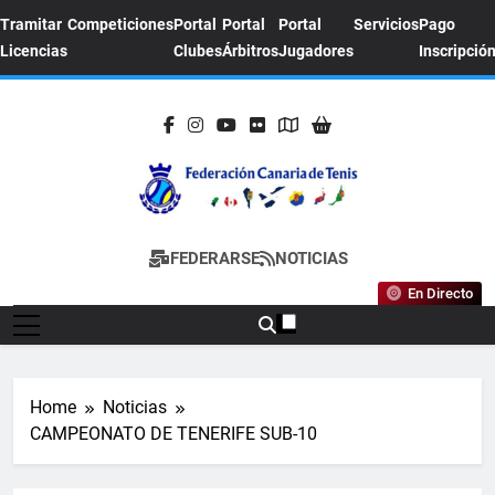
Skip
Tramitar
Competiciones
Portal
Portal
Portal
Servicios
Pago
to
Licencias
Clubes
Árbitros
Jugadores
Inscripció
content
FEDERACION
Sitio Oficial De La Federación Canaria De
FEDERARSE
NOTICIAS
CANARIA DE
Tenis
En Directo
TENIS
Home
Noticias
CAMPEONATO DE TENERIFE SUB-10