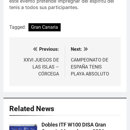
este evento pretende impregnar del espíritu del
tenis a todos sus participantes.
Tagged:
Gran Canaria
Previous:
Next:
Navegación
de
XXVI JUEGOS DE
CAMPEONATO DE
LAS ISLAS –
ESPAÑA TENIS
entradas
CÓRCEGA
PLAYA ABSOLUTO
Related News
Dobles ITF W100 DISA Gran