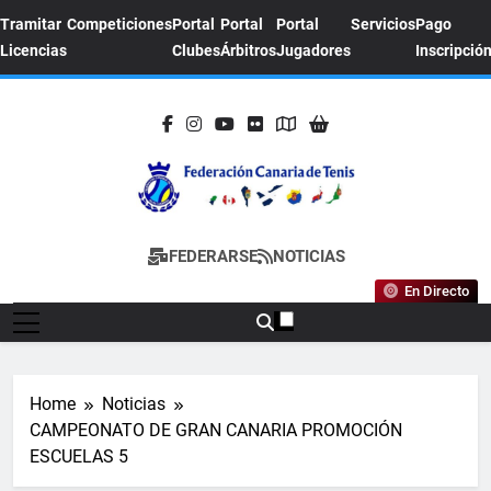
Skip
Tramitar
Competiciones
Portal
Portal
Portal
Servicios
Pago
to
Licencias
Clubes
Árbitros
Jugadores
Inscripció
content
FEDERACION
Sitio Oficial De La Federación Canaria De
FEDERARSE
NOTICIAS
CANARIA DE
Tenis
En Directo
TENIS
Home
Noticias
CAMPEONATO DE GRAN CANARIA PROMOCIÓN
ESCUELAS 5