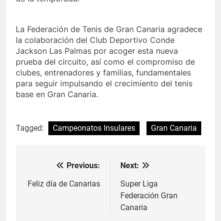
La Federación de Tenis de Gran Canaria agradece
la colaboración del Club Deportivo Conde
Jackson Las Palmas por acoger esta nueva
prueba del circuito, así como el compromiso de
clubes, entrenadores y familias, fundamentales
para seguir impulsando el crecimiento del tenis
base en Gran Canaria.
Tagged:
Campeonatos Insulares
Gran Canaria
Previous:
Next:
Navegación
de
Feliz día de Canarias
Super Liga
Federación Gran
entradas
Canaria