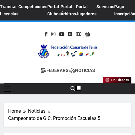
Skip
Tramitar
Competiciones
Portal
Portal
Portal
Servicios
Pago
to
Licencias
Clubes
Árbitros
Jugadores
Inscripció
content
FEDERACION
Sitio Oficial De La Federación Canaria De
FEDERARSE
NOTICIAS
CANARIA DE
Tenis
En Directo
TENIS
Home
Noticias
Campeonato de G.C. Promoción Escuelas 5