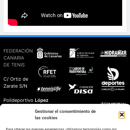
FEDERACIÓN
CANARIA
DE TENIS
C/ Ortiz de
Zarate S/N
Polideportivo
López
Soca
s
Gestionar el consentimiento de
las cookies
Pistas de
Tenis Carla
Para ofrecer las mejores experiencias, utilizamos tecnologías como las