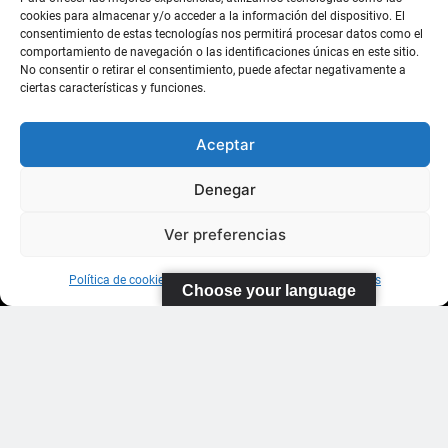
Suárez
cookies para almacenar y/o acceder a la información del dispositivo. El
consentimiento de estas tecnologías nos permitirá procesar datos como el
comportamiento de navegación o las identificaciones únicas en este sitio.
35011 Las
No consentir o retirar el consentimiento, puede afectar negativamente a
Palmas de
ciertas características y funciones.
Gran
Canaria
Aceptar
WhatsApp: 643
Denegar
185 611
Ver preferencias
Política de cookies
Información sobre Protección de Datos
Choose your language
Federación Canaria de Tenis 2026
Contacto
Protección De Datos
Política De Cookies (UE)