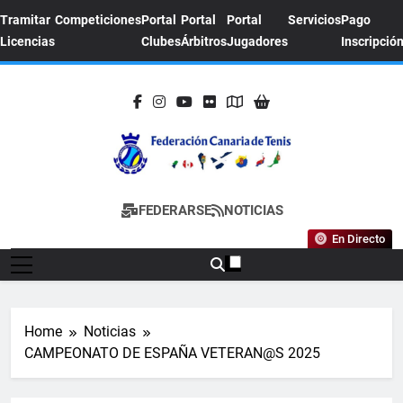
Skip
Tramitar
Competiciones
Portal
Portal
Portal
Servicios
Pago
to
Licencias
Clubes
Árbitros
Jugadores
Inscripció
content
FEDERACION
Sitio Oficial De La Federación Canaria De
FEDERARSE
NOTICIAS
CANARIA DE
Tenis
En Directo
TENIS
Home
Noticias
CAMPEONATO DE ESPAÑA VETERAN@S 2025