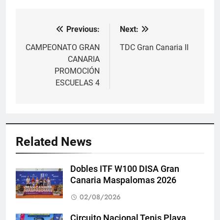
Previous:
Next:
Navegación
de
CAMPEONATO GRAN
TDC Gran Canaria II
CANARIA
entradas
PROMOCIÓN
ESCUELAS 4
Related News
Dobles ITF W100 DISA Gran
Canaria Maspalomas 2026
02/08/2026
Circuito Nacional Tenis Playa