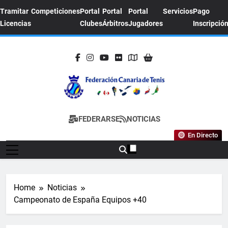
Skip
Tramitar
Competiciones
Portal
Portal
Portal
Servicios
Pago
to
Licencias
Clubes
Árbitros
Jugadores
Inscripció
content
FEDERACION
Sitio Oficial De La Federación Canaria De
FEDERARSE
NOTICIAS
CANARIA DE
Tenis
En Directo
TENIS
Home
Noticias
Campeonato de España Equipos +40