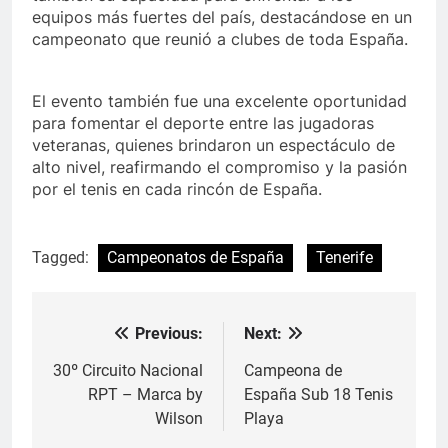
equipos más fuertes del país, destacándose en un
campeonato que reunió a clubes de toda España.
El evento también fue una excelente oportunidad
para fomentar el deporte entre las jugadoras
veteranas, quienes brindaron un espectáculo de
alto nivel, reafirmando el compromiso y la pasión
por el tenis en cada rincón de España.
Tagged:
Campeonatos de España
Tenerife
Previous:
Next:
Navegación
de
30º Circuito Nacional
Campeona de
RPT – Marca by
España Sub 18 Tenis
entradas
Wilson
Playa