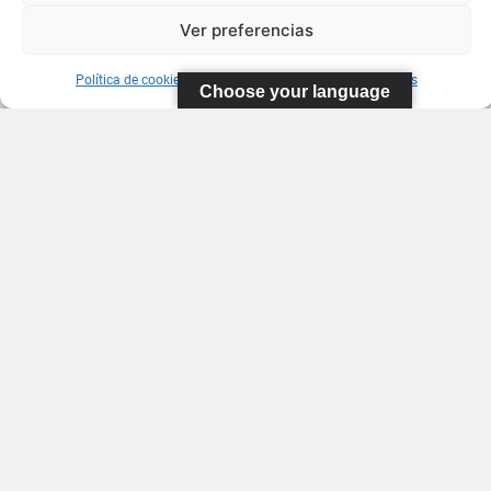
Ver preferencias
Política de cookies
Información sobre Protección de Datos
Choose your language
FEDERACIÓN
CANARIA
DE TENIS
C/ Ortiz de
Zarate S/N
Polideportivo
López
Soca
s
Pistas de
Tenis Carla