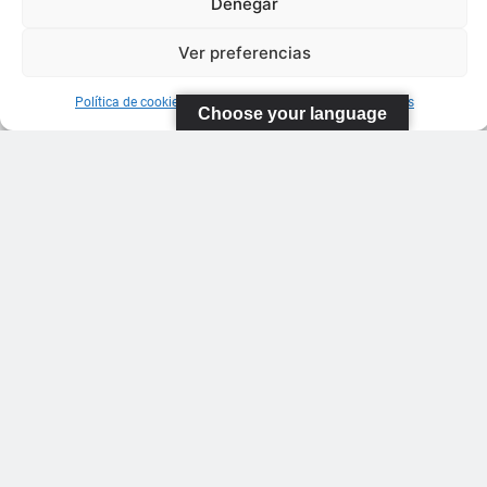
Denegar
Ver preferencias
Política de cookies
Información sobre Protección de Datos
Choose your language
FEDERACIÓN
CANARIA
DE TENIS
C/ Ortiz de
Zarate S/N
Polideportivo
López
Soca
s
Pistas de