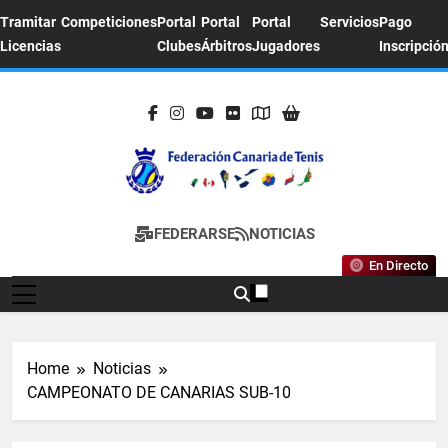
Skip
Tramitar
Competiciones
Portal
Portal
Portal
Servicios
Pago
to
Licencias
Clubes
Árbitros
Jugadores
Inscripció
content
FEDERACION
Sitio Oficial De La Federación Canaria De
FEDERARSE
NOTICIAS
CANARIA DE
Tenis
En Directo
TENIS
Home
Noticias
CAMPEONATO DE CANARIAS SUB-10