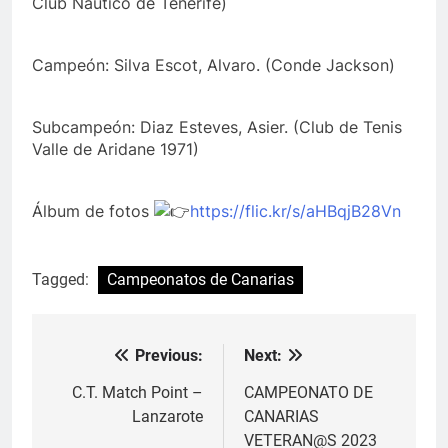
Club Náutico de Tenerife)
Campeón: Silva Escot, Alvaro. (Conde Jackson)
Subcampeón: Diaz Esteves, Asier. (Club de Tenis
Valle de Aridane 1971)
Álbum de fotos
https://flic.kr/s/aHBqjB28Vn
Tagged:
Campeonatos de Canarias
Previous:
Next:
Navegación
de
C.T. Match Point –
CAMPEONATO DE
Lanzarote
CANARIAS
entradas
VETERAN@S 2023