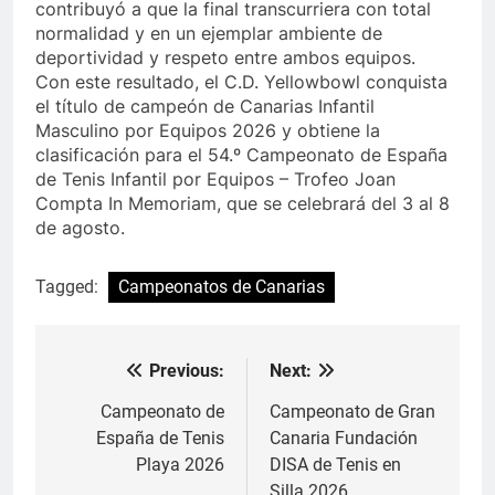
contribuyó a que la final transcurriera con total
normalidad y en un ejemplar ambiente de
deportividad y respeto entre ambos equipos.
Con este resultado, el C.D. Yellowbowl conquista
el título de campeón de Canarias Infantil
Masculino por Equipos 2026 y obtiene la
clasificación para el 54.º Campeonato de España
de Tenis Infantil por Equipos – Trofeo Joan
Compta In Memoriam, que se celebrará del 3 al 8
de agosto.
Tagged:
Campeonatos de Canarias
Previous:
Next:
Navegación
de
Campeonato de
Campeonato de Gran
España de Tenis
Canaria Fundación
entradas
Playa 2026
DISA de Tenis en
Silla 2026