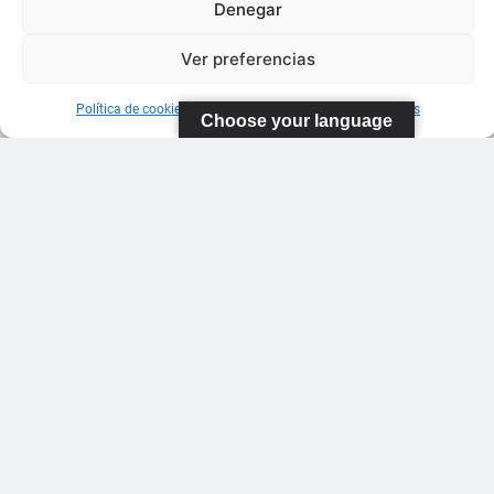
Denegar
Ver preferencias
Política de cookies
Información sobre Protección de Datos
Choose your language
FEDERACIÓN
CANARIA
DE TENIS
C/ Ortiz de
Zarate S/N
Polideportivo
López
Soca
s
Pistas de