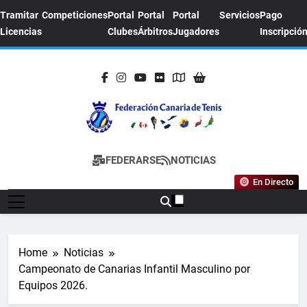
Skip
Tramitar
Competiciones
Portal
Portal
Portal
Servicios
Pago
to
Licencias
Clubes
Árbitros
Jugadores
Inscripció
content
FEDERACION
Sitio Oficial De La Federación Canaria De
FEDERARSE
NOTICIAS
CANARIA DE
Tenis
En Directo
TENIS
Home
Noticias
Campeonato de Canarias Infantil Masculino por
Equipos 2026.