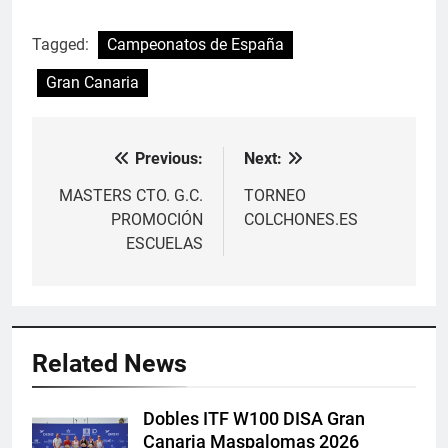
Tagged:
Campeonatos de España
Gran Canaria
Previous:
Next:
Navegación
de
MASTERS CTO. G.C.
TORNEO
PROMOCIÓN
COLCHONES.ES
entradas
ESCUELAS
Related News
Dobles ITF W100 DISA Gran
Canaria Maspalomas 2026