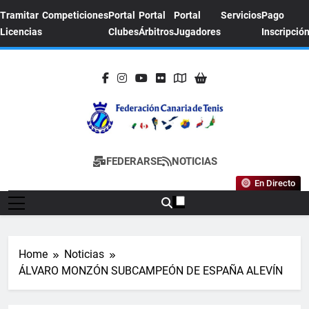
Skip
Tramitar
Competiciones
Portal
Portal
Portal
Servicios
Pago
to
Licencias
Clubes
Árbitros
Jugadores
Inscripció
content
FEDERACION
Sitio Oficial De La Federación Canaria De
FEDERARSE
NOTICIAS
CANARIA DE
Tenis
En Directo
TENIS
Home
Noticias
ÁLVARO MONZÓN SUBCAMPEÓN DE ESPAÑA ALEVÍN