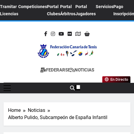
Skip
Tramitar
Competiciones
Portal
Portal
Portal
Servicios
Pago
to
Licencias
Clubes
Árbitros
Jugadores
Inscripció
content
FEDERACION
Sitio Oficial De La Federación Canaria De
FEDERARSE
NOTICIAS
CANARIA DE
Tenis
En Directo
TENIS
Home
Noticias
Alberto Pulido, Subcampeón de España Infantil