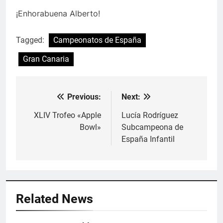
¡Enhorabuena Alberto!
Tagged:
Campeonatos de España
Gran Canaria
Previous:
Next:
Navegación
de
XLIV Trofeo «Apple
Lucía Rodríguez
Bowl»
Subcampeona de
entradas
España Infantil
Related News