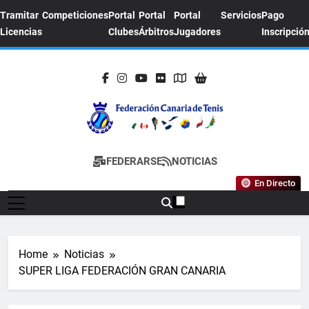
Skip
Tramitar
Competiciones
Portal
Portal
Portal
Servicios
Pago
to
Licencias
Clubes
Árbitros
Jugadores
Inscripció
content
FEDERACION
Sitio Oficial De La Federación Canaria De
FEDERARSE
NOTICIAS
CANARIA DE
Tenis
En Directo
TENIS
Home
Noticias
SUPER LIGA FEDERACIÓN GRAN CANARIA