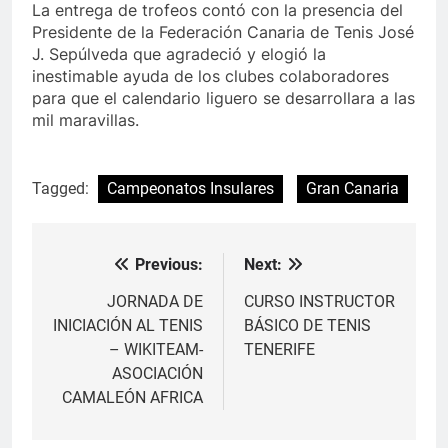
La entrega de trofeos contó con la presencia del
Presidente de la Federación Canaria de Tenis José
J. Sepúlveda que agradeció y elogió la
inestimable ayuda de los clubes colaboradores
para que el calendario liguero se desarrollara a las
mil maravillas.
Tagged:
Campeonatos Insulares
Gran Canaria
Previous:
Next:
Navegación
de
JORNADA DE
CURSO INSTRUCTOR
INICIACIÓN AL TENIS
BÁSICO DE TENIS
entradas
– WIKITEAM-
TENERIFE
ASOCIACIÓN
CAMALEÓN AFRICA