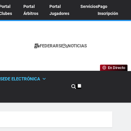
Portal
Portal
Portal
Servicios
Pago
Clubes
Árbitros
Jugadores
Inscripción
FEDERARSE
NOTICIAS
A DE TENIS
En Directo
SEDE ELECTRÓNICA