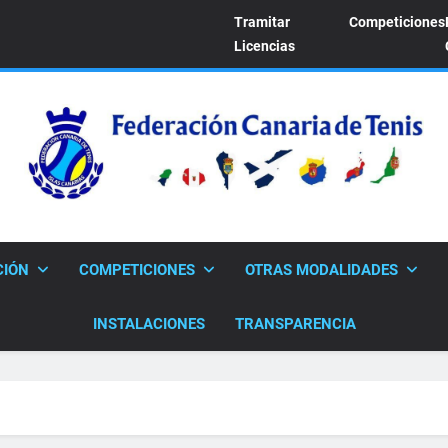
Tramitar
Competiciones
Licencias
FEDERACION CANARI
Sitio Oficial De La Federación Canaria De Tenis
CIÓN
COMPETICIONES
OTRAS MODALIDADES
INSTALACIONES
TRANSPARENCIA