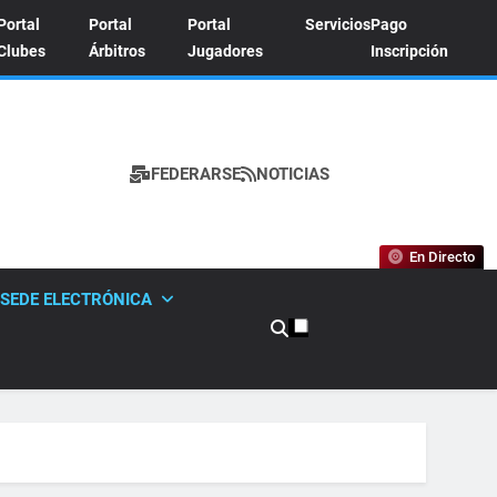
Portal
Portal
Portal
Servicios
Pago
Clubes
Árbitros
Jugadores
Inscripción
FEDERARSE
NOTICIAS
A DE TENIS
En Directo
SEDE ELECTRÓNICA