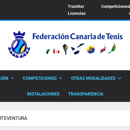
Tramitar
Competiciones
Licencias
FEDERACION CANARI
Sitio Oficial De La Federación Canaria De Tenis
CIÓN
COMPETICIONES
OTRAS MODALIDADES
INSTALACIONES
TRANSPARENCIA
ERTEVENTURA