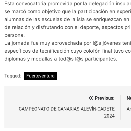
Esta convocatoria promovida por la delegación insula
se marcó como objetivo que la participación en expe
alumnas de las escuelas de la isla se enriquezcan e
de relación y disfrutando con el deporte, aspectos pri
persona.
La jornada fue muy aprovechada por l@s jóvenes tenis
específicos de tecnificación cuyo colofón final tuvo 
diplomas y medallas a tod@s l@s participantes.
Tagged:
Fuerteventura
Previous:
N
Navegación
de
CAMPEONATO DE CANARIAS ALEVÍN-CADETE
A
2024
entradas