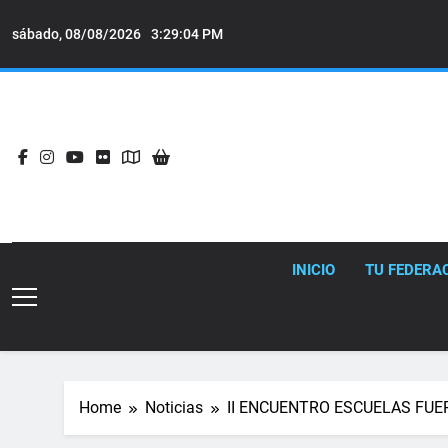
Skip
to
sábado, 08/08/2026
3:29:05 PM
content
INICIO
TU FEDERA
Home
Noticias
II ENCUENTRO ESCUELAS FU