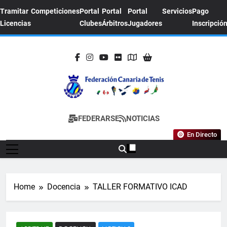
Skip
Tramitar
Competiciones
Portal
Portal
Portal
Servicios
Pago
to
Licencias
Clubes
Árbitros
Jugadores
Inscripció
content
FEDERACION
Sitio Oficial De La Federación Canaria De
FEDERARSE
NOTICIAS
CANARIA DE
Tenis
En Directo
TENIS
Home
Docencia
TALLER FORMATIVO ICAD