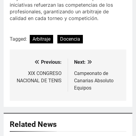
iniciativas refuerzan las competencias de los
profesionales, garantizando un arbitraje de
calidad en cada torneo y competición.
Tagged:
Arbitraje
Docencia
Previous:
Next:
Navegación
de
XIX CONGRESO
Campeonato de
NACIONAL DE TENIS
Canarias Absoluto
entradas
Equipos
Related News