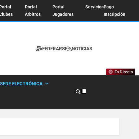
Portal
Portal
Portal
Servicios
Pago
Clubes
Árbitros
Jugadores
Inscripción
FEDERARSE
NOTICIAS
A DE TENIS
En Directo
SEDE ELECTRÓNICA