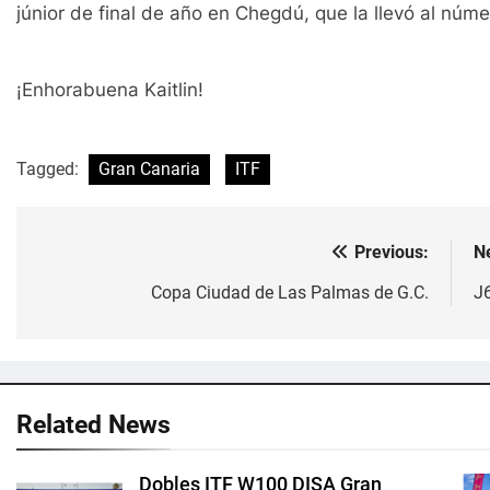
júnior de final de año en Chegdú, que la llevó al núm
¡Enhorabuena Kaitlin!
Tagged:
Gran Canaria
ITF
Previous:
N
Navegación
de
Copa Ciudad de Las Palmas de G.C.
J
entradas
Related News
Dobles ITF W100 DISA Gran