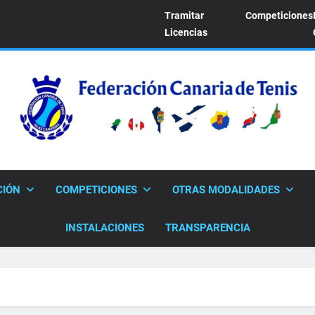
Tramitar
Competiciones
Licencias
FEDERACION CANARI
Sitio Oficial De La Federación Canaria De Tenis
CIÓN
COMPETICIONES
OTRAS MODALIDADES
INSTALACIONES
TRANSPARENCIA