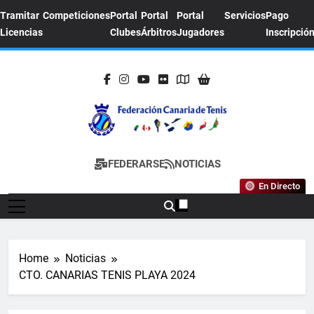
Skip
Tramitar
Competiciones
Portal
Portal
Portal
Servicios
Pago
to
Licencias
Clubes
Árbitros
Jugadores
Inscripció
content
FEDERACION
Sitio Oficial De La Federación Canaria De
FEDERARSE
NOTICIAS
CANARIA DE
Tenis
En Directo
TENIS
Home
Noticias
CTO. CANARIAS TENIS PLAYA 2024