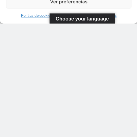
Ver preferencias
Política de cookies
Información sobre Protección de Datos
Choose your language
FEDERACIÓN
CANARIA
DE TENIS
C/ Ortiz de
Zarate S/N
Polideportivo
López
Soca
s
Pistas de
Tenis Carla
Suárez