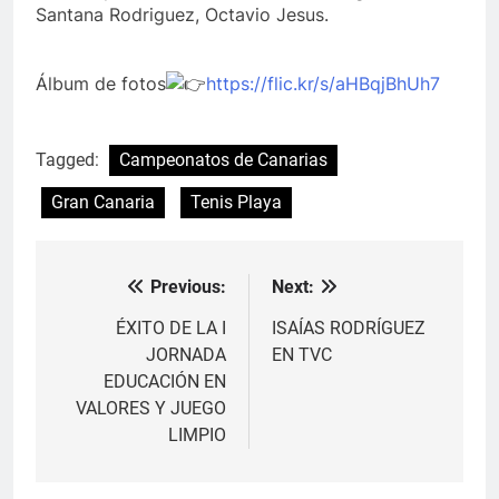
Santana Rodriguez, Octavio Jesus.
Álbum de fotos
https://flic.kr/s/aHBqjBhUh7
Tagged:
Campeonatos de Canarias
Gran Canaria
Tenis Playa
Previous:
Next:
Navegación
de
ÉXITO DE LA I
ISAÍAS RODRÍGUEZ
JORNADA
EN TVC
entradas
EDUCACIÓN EN
VALORES Y JUEGO
LIMPIO