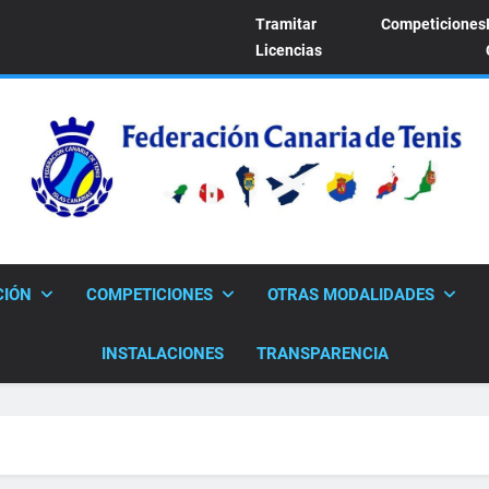
Tramitar
Competiciones
Licencias
FEDERACION CANARI
Sitio Oficial De La Federación Canaria De Tenis
CIÓN
COMPETICIONES
OTRAS MODALIDADES
INSTALACIONES
TRANSPARENCIA