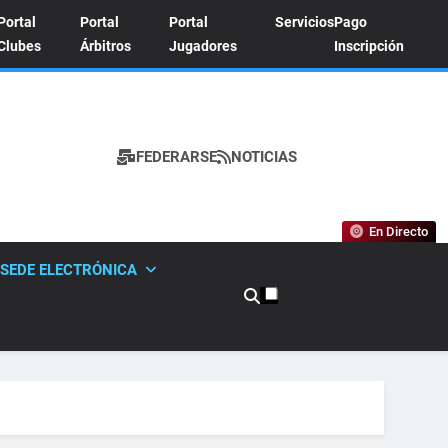
Portal
Portal
Portal
Servicios
Pago
Clubes
Árbitros
Jugadores
Inscripción
FEDERARSE
NOTICIAS
A DE TENIS
En Directo
SEDE ELECTRÓNICA