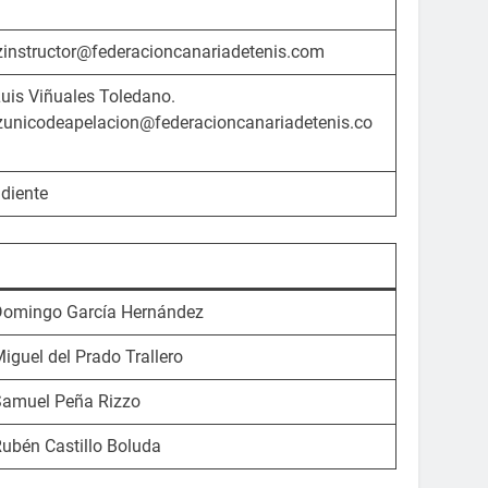
zinstructor@federacioncanariadetenis.com
Luis Viñuales Toledano.
zunicodeapelacion@federacioncanariadetenis.co
diente
Domingo García Hernández
Miguel del Prado Trallero
Samuel Peña Rizzo
Rubén Castillo Boluda