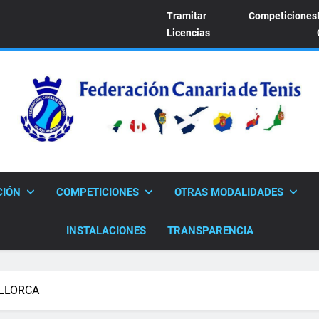
Tramitar
Competiciones
Licencias
FEDERACION CANARI
Sitio Oficial De La Federación Canaria De Tenis
CIÓN
COMPETICIONES
OTRAS MODALIDADES
INSTALACIONES
TRANSPARENCIA
ALLORCA