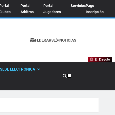
Portal
Portal
Portal
Servicios
Pago
Clubes
Árbitros
Jugadores
Inscripción
FEDERARSE
NOTICIAS
A DE TENIS
En Directo
SEDE ELECTRÓNICA