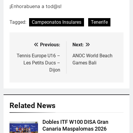
¡Enhorabuena a tod@s!
Tagged:
Campeonatos Insulares
Tenerife
Previous:
Next:
Navegación
de
Tennis Europe U16 –
ANOC World Beach
Les Petits Ducs –
Games Bali
entradas
Dijon
Related News
Dobles ITF W100 DISA Gran
Canaria Maspalomas 2026