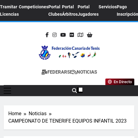
Skip
Tramitar
Competiciones
Portal
Portal
Portal
Servicios
Pago
to
Licencias
Clubes
Árbitros
Jugadores
Inscripció
content
FEDERACION
Sitio Oficial De La Federación Canaria De
FEDERARSE
NOTICIAS
CANARIA DE
Tenis
En Directo
TENIS
Home
Noticias
CAMPEONATO DE TENERIFE EQUIPOS INFANTIL 2023