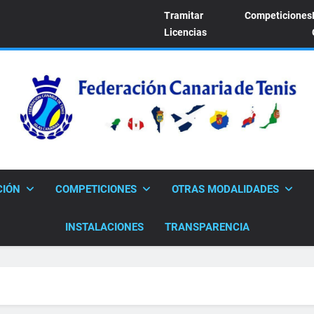
Tramitar
Competiciones
Licencias
FEDERACION CANARI
Sitio Oficial De La Federación Canaria De Tenis
CIÓN
COMPETICIONES
OTRAS MODALIDADES
INSTALACIONES
TRANSPARENCIA