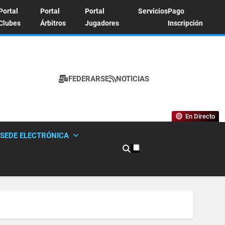
Portal
Portal
Portal
Servicios
Pago
Clubes
Árbitros
Jugadores
Inscripción
FEDERARSE
NOTICIAS
A DE TENIS
En Directo
SEDE ELECTRÓNICA