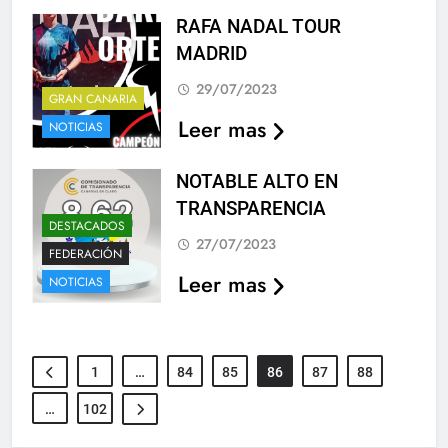
RAFA NADAL TOUR
MADRID
29/07/2023
GRAN CANARIA
Leer mas
NOTICIAS
NOTABLE ALTO EN
TRANSPARENCIA
DESTACADOS
27/07/2023
FEDERACIÓN
Leer mas
NOTICIAS
1
…
84
85
86
87
88
…
102