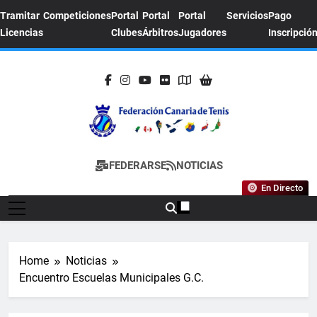
Skip
Tramitar
Competiciones
Portal
Portal
Portal
Servicios
Pago
to
Licencias
Clubes
Árbitros
Jugadores
Inscripció
content
FEDERACION
Sitio Oficial De La Federación Canaria De
FEDERARSE
NOTICIAS
CANARIA DE
Tenis
En Directo
TENIS
Home
Noticias
Encuentro Escuelas Municipales G.C.