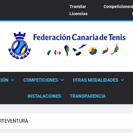
Tramitar
Competiciones
Licencias
FEDERACION CANARI
Sitio Oficial De La Federación Canaria De Tenis
CIÓN
COMPETICIONES
OTRAS MODALIDADES
INSTALACIONES
TRANSPARENCIA
ERTEVENTURA