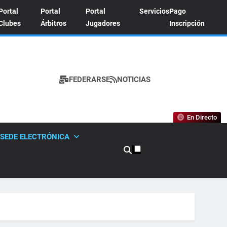
Portal
Portal
Portal
Servicios
Pago
Clubes
Árbitros
Jugadores
Inscripción
FEDERARSE
NOTICIAS
A DE TENIS
En Directo
SEDE ELECTRÓNICA