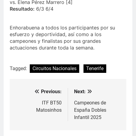
vs. Elena Pérez Marrero [4]
Resultado:
6/3 6/4
Enhorabuena a todos los participantes por su
esfuerzo y deportividad, así como a los
campeones y finalistas por sus grandes
actuaciones durante toda la semana.
Tagged:
Circuitos Nacionales
Tenerife
Previous:
Next:
Navegación
de
ITF BT50
Campeones de
Matosinhos
España Dobles
entradas
Infantil 2025