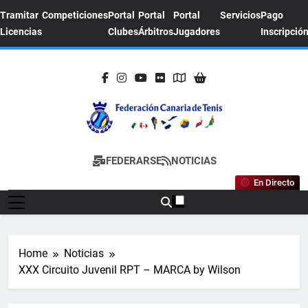
Skip
Tramitar
Competiciones
Portal
Portal
Portal
Servicios
Pago
to
Licencias
Clubes
Árbitros
Jugadores
Inscripció
content
FEDERACION
Sitio Oficial De La Federación Canaria De
FEDERARSE
NOTICIAS
CANARIA DE
Tenis
En Directo
TENIS
Home
Noticias
XXX Circuito Juvenil RPT – MARCA by Wilson