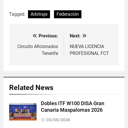
Tagged:
Arbitraje
Federación
Previous:
Next:
Navegación
de
Circuito Aficionados
NUEVA LICENCIA
Tenerife
PROFESIONAL FCT
entradas
Related News
Dobles ITF W100 DISA Gran
Canaria Maspalomas 2026
02/08/2026