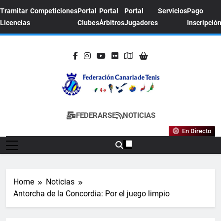
Skip
Tramitar
Competiciones
Portal
Portal
Portal
Servicios
Pago
to
Licencias
Clubes
Árbitros
Jugadores
Inscripció
content
FEDERACION
Sitio Oficial De La Federación Canaria De
FEDERARSE
NOTICIAS
CANARIA DE
Tenis
En Directo
TENIS
Home
Noticias
Antorcha de la Concordia: Por el juego limpio