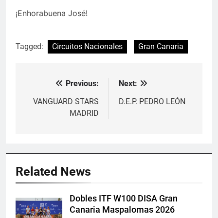
¡Enhorabuena José!
Tagged:
Circuitos Nacionales
Gran Canaria
Previous:
Next:
Navegación
de
VANGUARD STARS
D.E.P. PEDRO LEÓN
MADRID
entradas
Related News
Dobles ITF W100 DISA Gran
Canaria Maspalomas 2026