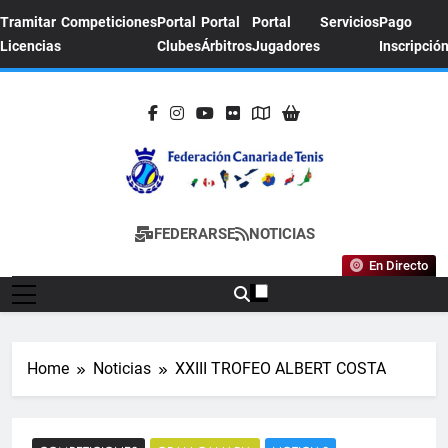
Skip
Tramitar
Competiciones
Portal
Portal
Portal
Servicios
Pago
to
Licencias
Clubes
Árbitros
Jugadores
Inscripció
content
FEDERACION
Sitio Oficial De La Federación Canaria De
FEDERARSE
NOTICIAS
CANARIA DE
Tenis
En Directo
TENIS
Home
Noticias
XXIII TROFEO ALBERT COSTA