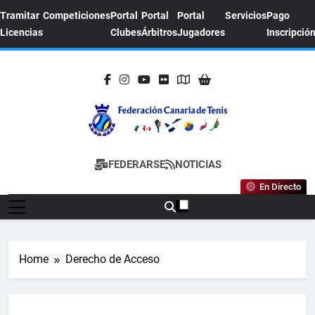
Skip
Tramitar
Competiciones
Portal
Portal
Portal
Servicios
Pago
to
Licencias
Clubes
Árbitros
Jugadores
Inscripció
content
FEDERACION
Sitio Oficial De La Federación Canaria De
FEDERARSE
NOTICIAS
CANARIA DE
Tenis
En Directo
TENIS
Home
Derecho de Acceso